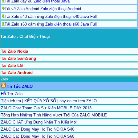
Tải Zalo đầy đủ
Zalo điện thoại Java
Tải về Zalo Android
Zalo điện thoại Android
Tải Zalo s40 cảm ứng
Zalo điện thoại s40 Java Full
Tải Zalo s60 cảm ứng
Zalo điện thoại s60 Java Full
Tải Zalo : Chat Điện Thoại
Tai Zalo Nokia
Tai Zalo SamSung
Tai Zalo LG
Tai Zalo Android
Zalo
Tin Tức ZALO
Hỗ Trợ Zalo
Tiện ich tra | KẾT QỦA XỔ SỐ | nay da co tren ZALO
ZALO Chat Tham Gia Sự Kiện MOBILE DAY 2013
Tổng Hợp Những Tinh Năng Vượt Trội Của ZALO MOBILE
ZALO CHAT Ứng Dụng Nhắn Tin Kiểu Mới
ZALO Cac Dong May Ho Tro NOKIA S40
ZALO Cac Dong May Ho Tro NOKIA S60