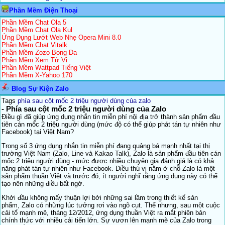
Phần Mềm Điện Thoại
Phần Mềm Chat Ola 5
Phần Mềm Chat Ola Kul
Ứng Dụng Lướt Web Nhẹ Opera Mini 8.0
Phần Mềm Chat Vitalk
Phần Mềm Zozo Bong Da
Phần Mềm Xem Tử Vi
Phần Mềm Wattpad Tiếng Việt
Phần Mềm X-Yahoo 170
Blog Sự Kiện Zalo
Tags
phía sau cột mốc 2 triệu người dùng của zalo
- Phía sau cột mốc 2 triệu người dùng của Zalo
Điều gì đã giúp ứng dụng nhắn tin miễn phí nội địa trở thành sản phẩm đầu
tiên cán mốc 2 triệu người dùng (mức độ có thể giúp phát tán tự nhiên như
Facebook) tại Việt Nam?
Trong số 3 ứng dụng nhắn tin miễn phí đang quảng bá mạnh nhất tại thị
trường Việt Nam (Zalo, Line và Kakao Talk), Zalo là sản phẩm đầu tiên cán
mốc 2 triệu người dùng - mức được nhiều chuyên gia đánh giá là có khả
năng phát tán tự nhiên như Facebook. Điều thú vị nằm ở chỗ Zalo là một
sản phẩm thuần Việt và trước đó, ít người nghĩ rằng ứng dụng này có thể
tạo nên những điều bất ngờ.
Khởi đầu không mấy thuận lợi bởi những sai lầm trong thiết kế sản
phẩm, Zalo có những lúc tưởng rơi vào ngõ cụt. Thế nhưng, sau một cuộc
cải tổ mạnh mẽ, tháng 12/2012, ứng dụng thuần Việt ra mắt phiên bản
chính thức với nhiều cải tiến lớn. Sự vươn lên mạnh mẽ của Zalo trong