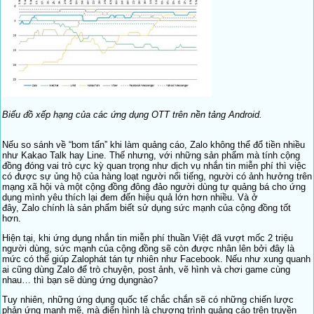
Biểu đồ xếp hạng của các ứng dụng OTT trên nền tảng Android.
Nếu so sánh về “bom tấn” khi làm quảng cáo, Zalo không thể đổ tiền nhiều
như Kakao Talk hay Line. Thế nhưng, với những sản phẩm mà tính cộng
đồng đóng vai trò cực kỳ quan trọng như dịch vụ nhắn tin miễn phí thì việc
có được sự ủng hộ của hàng loạt người nổi tiếng, người có ảnh hưởng trên
mạng xã hội và một cộng đồng đông đảo người dùng tự quảng bá cho ứng
dụng mình yêu thích lại đem đến hiệu quả lớn hơn nhiều. Và ở
đây, Zalo chính là sản phẩm biết sử dụng sức mạnh của cộng đồng tốt
hơn.
Hiện tại, khi ứng dụng nhắn tin miễn phí thuần Việt đã vượt mốc 2 triệu
người dùng, sức mạnh của cộng đồng sẽ còn được nhân lên bởi đây là
mức có thể giúp Zalophát tán tự nhiên như Facebook. Nếu như xung quanh
ai cũng dùng Zalo để trò chuyện, post ảnh, vẽ hình và chơi game cùng
nhau… thì bạn sẽ dùng ứng dụngnào?
Tuy nhiên, những ứng dụng quốc tế chắc chắn sẽ có những chiến lược
phản ứng mạnh mẽ, mà điển hình là chương trình quảng cáo trên truyền