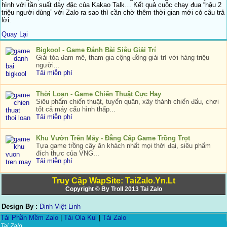
hình với tần suất dày đặc của Kakao Talk… Kết quả cuộc chạy đua “hậu 2
triệu người dùng” với Zalo ra sao thì cần chờ thêm thời gian mới có câu trả
lời.
Quay Lại
Bigkool - Game Đánh Bài Siêu Giải Trí
Giải tỏa đam mê, tham gia cộng đồng giải trí với hàng triệu
người...
Tải miễn phí
Thời Loạn - Game Chiến Thuật Cực Hay
Siêu phẩm chiến thuật, tuyển quân, xây thành chiến đấu, chơi
tốt cả máy cấu hình thấp...
Tải miễn phí
Khu Vườn Trên Mây - Đẳng Cấp Game Trồng Trọt
Tựa game trồng cây ăn khách nhất mọi thời đại, siêu phẩm
đích thực của VNG...
Tải miễn phí
Truy Cập WapSite: TaiZalo.Yn.Lt
Copyright © By Troll 2013
Tai Zalo
Design By :
Đinh Việt Linh
Tải Phần Mềm Zalo
|
Tải Ola Kul
|
Tải Zalo
Tai Zalo