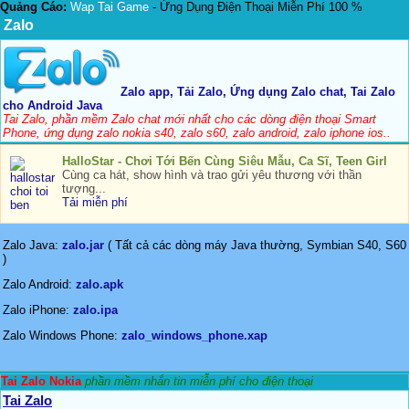
Quảng Cáo:
Wap Tai Game
- Ứng Dụng Điện Thoại Miễn Phí 100 %
Zalo
Zalo app, Tải Zalo, Ứng dụng Zalo chat, Tai Zalo
cho Android Java
Tai Zalo, phần mềm Zalo chat mới nhất cho các dòng điện thoại Smart
Phone, ứng dụng zalo nokia s40, zalo s60, zalo android, zalo iphone ios..
HalloStar - Chơi Tới Bến Cùng Siêu Mẫu, Ca Sĩ, Teen Girl
Cùng ca hát, show hình và trao gửi yêu thương với thần
tượng...
Tải miễn phí
Zalo Java:
zalo.jar
( Tất cả các dòng máy Java thường, Symbian S40, S60
)
Zalo Android:
zalo.apk
Zalo iPhone:
zalo.ipa
Zalo Windows Phone:
zalo_windows_phone.xap
Tai Zalo Nokia
phần mềm nhắn tin miễn phí cho điện thoại
Tai Zalo