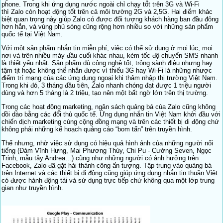
phone. Trong khi ứng dụng nước ngoài chỉ chạy tốt trên 3G và Wi-Fi
thì Zalo còn hoạt động tốt trên cả môi trường 2G và 2,5G. Hai điểm khác
biệt quan trọng này giúp Zalo có được đối tượng khách hàng ban đầu đông
hơn hẳn, và vùng phủ sóng cũng rộng hơn nhiều so với những sản phẩm
quốc tế tại Việt Nam.
Với một sản phẩm nhắn tin miễn phí, việc có thể sử dụng ở mọi lúc, mọi
nơi và trên nhiều máy đầu cuối khác nhau, kèm tốc độ chuyển SMS nhanh
là thiết yếu nhất. Sản phẩm dù công nghệ tốt, trông sành điệu nhưng hay
tậm tịt hoặc không thể nhắn được vì thiếu 3G hay Wi-Fi là những nhược
điểm trí mạng của các ứng dụng ngoại khi thâm nhập thị trường Việt Nam.
Trong khi đó, 3 tháng đầu tiên, Zalo nhanh chóng đạt được 1 triệu người
dùng và hơn 5 tháng là 2 triệu, tạo nên một bất ngờ lớn trên thị trường.
Trong các hoạt động marketing, ngân sách quảng bá của Zalo cũng không
dồi dào bằng các đối thủ quốc tế. Ứng dụng nhắn tin Việt Nam khởi đầu với
chiến dịch marketing cùng cộng đồng mạng và trên các thiết bị di động chứ
không phải những kế hoạch quảng cáo “bom tấn” trên truyền hình.
Thế nhưng, nhờ việc sử dụng có hiệu quả hình ảnh của những người nổi
tiếng (Đàm Vĩnh Hưng, Mai Phương Thúy, Chi Pu - Cường Seven, Ngọc
Trinh, mẫu tây Andrea…) cũng như những người có ảnh hưởng trên
Facebook, Zalo đã gặt hái thành công ấn tượng. Tập trung vào quảng bá
trên Internet và các thiết bị di động cũng giúp ứng dụng nhắn tin thuần Việt
có được hành động tải và sử dụng trực tiếp chứ không qua một lớp trung
gian như truyền hình.