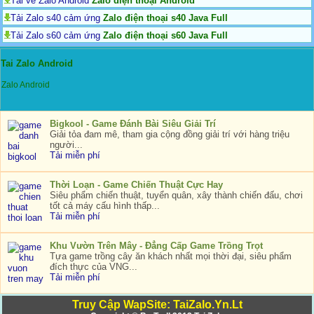
Tải về Zalo Android
Zalo điện thoại Android
Tải Zalo s40 cảm ứng
Zalo điện thoại s40 Java Full
Tải Zalo s60 cảm ứng
Zalo điện thoại s60 Java Full
Tai Zalo Android
Zalo Android
Bigkool - Game Đánh Bài Siêu Giải Trí
Giải tỏa đam mê, tham gia cộng đồng giải trí với hàng triệu
người...
Tải miễn phí
Thời Loạn - Game Chiến Thuật Cực Hay
Siêu phẩm chiến thuật, tuyển quân, xây thành chiến đấu, chơi
tốt cả máy cấu hình thấp...
Tải miễn phí
Khu Vườn Trên Mây - Đẳng Cấp Game Trồng Trọt
Tựa game trồng cây ăn khách nhất mọi thời đại, siêu phẩm
đích thực của VNG...
Tải miễn phí
Truy Cập WapSite: TaiZalo.Yn.Lt