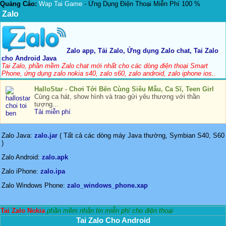
Quảng Cáo:
Wap Tai Game
- Ứng Dụng Điện Thoại Miễn Phí 100 %
Zalo
Zalo app, Tải Zalo, Ứng dụng Zalo chat, Tai Zalo
cho Android Java
Tai Zalo, phần mềm Zalo chat mới nhất cho các dòng điện thoại Smart
Phone, ứng dụng zalo nokia s40, zalo s60, zalo android, zalo iphone ios..
HalloStar - Chơi Tới Bến Cùng Siêu Mẫu, Ca Sĩ, Teen Girl
Cùng ca hát, show hình và trao gửi yêu thương với thần
tượng...
Tải miễn phí
Zalo Java:
zalo.jar
( Tất cả các dòng máy Java thường, Symbian S40, S60
)
Zalo Android:
zalo.apk
Zalo iPhone:
zalo.ipa
Zalo Windows Phone:
zalo_windows_phone.xap
Tai Zalo Nokia
phần mềm nhắn tin miễn phí cho điện thoại
Tai Zalo Cho Android