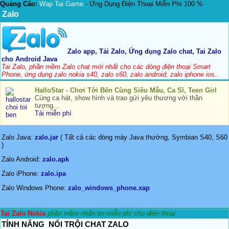
Quảng Cáo:
Wap Tai Game
- Ứng Dụng Điện Thoại Miễn Phí 100 %
Zalo
Zalo app, Tải Zalo, Ứng dụng Zalo chat, Tai Zalo
cho Android Java
Tai Zalo, phần mềm Zalo chat mới nhất cho các dòng điện thoại Smart
Phone, ứng dụng zalo nokia s40, zalo s60, zalo android, zalo iphone ios..
HalloStar - Chơi Tới Bến Cùng Siêu Mẫu, Ca Sĩ, Teen Girl
Cùng ca hát, show hình và trao gửi yêu thương với thần
tượng...
Tải miễn phí
Zalo Java:
zalo.jar
( Tất cả các dòng máy Java thường, Symbian S40, S60
)
Zalo Android:
zalo.apk
Zalo iPhone:
zalo.ipa
Zalo Windows Phone:
zalo_windows_phone.xap
Tai Zalo Nokia
phần mềm nhắn tin miễn phí cho điện thoại
TÍNH NĂNG NỔI TRỘI CHAT ZALO